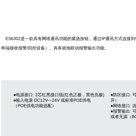
ES6302
IP
是一款具有网络通讯功能的紧急按钮，通过
通讯方式连接到
/
终端接收报警
回控设备）。具有就地联动报警输出功能。
●电源接口: 2芯红黑接口线(红色正极，黑色负极)
●防区接口:
●输入电源 DC12V—24V 或标准POE供电
开）
（POE供电功能选配）
●网络接口:
●报警输出:
或者无源（B