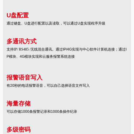
U盘配置
通过键盘、
U
盘进行配置以及读取
，
可以通过
U
盘实现程序升级
多通讯方式
支持
IP/ RS485 /
无线混合通讯。
通过
IP/4G
实现与中心软件计算机连接；通过
I
P
模块、
4G
模块实现和云服务报警系统连接
报警语音写入
有
20
秒的电话报警语音，可以自己选择语音文件写入
海量存储
可以存储
1000
条报警记录和
1000
条操作纪录
多级密码