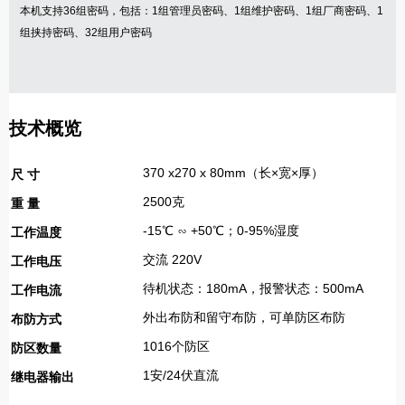
本机支持
36
组密码，包括：
1
组管理员密码、
1
组维护密码、
1
组厂商密码、
1
组挟持密码、
32
组用户密码
技术概览
370 x270 x 80mm（长×宽×厚）
尺 寸
2500克
重 量
-15℃ ∽ +50℃；0-95%湿度
工作温度
交流 220V
工作电压
待机状态：180mA，报警状态：500mA
工作电流
外出布防和留守布防，可单防区布防
布防方式
1016个防区
防区数量
1安/24伏直流
继电器输出