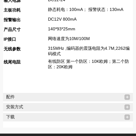
输入电源
静态耗电：100mA； 报警状态：130mA
主板功耗
DC12V 800mA
报警输出
140*93*25mm
产品尺寸
网络速度为10M/100M
IP接口
315MHz ,编码器的震荡电阻为4.7M,2262编
无线参数
码模式
有线防区 第一个防区：10K欧姆；第二个防
线尾电阻
区：20K欧姆
配件
安装方式
下载