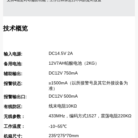
支持
4
组定时布撤防功能，工作日和休息日不同的定时设置
技术概览
DC14.5V 2A
输入电源:
12V7AH铅酸电池（2KG）
备用电池:
DC12V 750mA
辅助输出:
≥1500mA（以所接警号及其它外接设备为
报警状态:
准）
DC12V 500mA
报警输出口:
线末电阻10KΩ
有线防区:
433MHz，编码方式1527，震荡电阻220KΩ
无线参数：
工作温度：
-10~55℃
235*275*70mm
机箱尺寸: